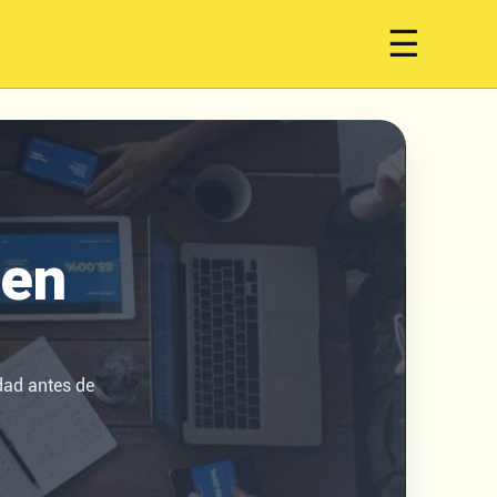
☰
 en
dad antes de