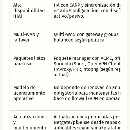
Alta
HA con CARP y sincronización de
disponibilidad
estado/configuración, con diseño
(HA)
activo/pasivo.
Multi-WAN y
Multi-WAN con gateway groups, failo
failover
balanceo según política.
Paquetes listos
Paquete manager con ACME, pfBloc
para usar
Suricata/Snort, OpenVPN Client Exp
HAProxy, FRR, ntopng (según reposit
actual).
Modelo de
No depende de renovación anual
licenciamiento
obligatoria para mantener las funci
operativo
base de firewall/VPN en operación.
Actualizaciones
Actualizaciones publicadas por
y
Netgate/pfSense desde repos oficia
mantenimiento
aplicables según rama/plataforma