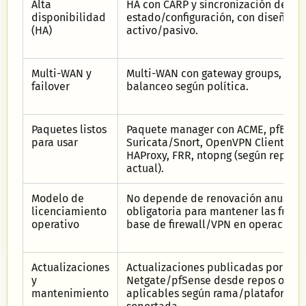
Alta
HA con CARP y sincronización de
disponibilidad
estado/configuración, con diseño
(HA)
activo/pasivo.
Multi-WAN y
Multi-WAN con gateway groups, failo
failover
balanceo según política.
Paquetes listos
Paquete manager con ACME, pfBloc
para usar
Suricata/Snort, OpenVPN Client Exp
HAProxy, FRR, ntopng (según reposit
actual).
Modelo de
No depende de renovación anual
licenciamiento
obligatoria para mantener las funci
operativo
base de firewall/VPN en operación.
Actualizaciones
Actualizaciones publicadas por
y
Netgate/pfSense desde repos oficia
mantenimiento
aplicables según rama/plataforma