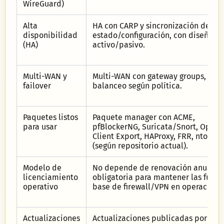
WireGuard)
Alta
HA con CARP y sincronización de
disponibilidad
estado/configuración, con diseño
(HA)
activo/pasivo.
Multi-WAN y
Multi-WAN con gateway groups, failo
failover
balanceo según política.
Paquetes listos
Paquete manager con ACME,
para usar
pfBlockerNG, Suricata/Snort, Open
Client Export, HAProxy, FRR, ntopng
(según repositorio actual).
Modelo de
No depende de renovación anual
licenciamiento
obligatoria para mantener las funci
operativo
base de firewall/VPN en operación.
Actualizaciones
Actualizaciones publicadas por